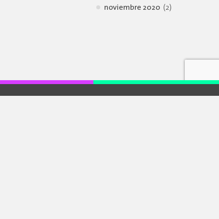
noviembre 2020
(2)
Enlaces externos
Hackearte
Casa de la Cultura Ecuatoriana
Casa de la cultura núcleo del azuay
Ministerio de Cultura y Patrimonio
Fundación de Turismo para Cuenca
CIDAP