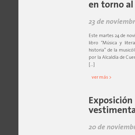
en torno al
23 de noviembr
Este martes 24 de novie
libro “Música y liter
historia” de la music
por la Alcaldía de Cue
[…]
ver más >
Exposición 
vestimenta
20 de noviembr