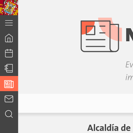
cuenca.gob.ec
Ev
i
Alcaldía d