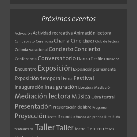
Próximos eventos
Actividad recreativa
Animación lectora
Activación
Cine
Charla
Clases
Club de lectura
Campeonato
Ceremonia
Concierto
Concierto
Colonia vacacional
Conversatorio
Danza
Conferencia
Desfile
Educación
Exposición
Encuentro
Exposición permanente
Festival
Exposición temporal
Feria
Inauguración
Inauguración
Literatura
Mediación
Mediación lectora
Música
Obra teatral
Presentación
Presentación de libro
Programa
Proyección
Recorrido
Rueda de prensa
Ruta
Ruta
Recital
Taller
Taller
Teatro
teatro
teatralizada
Títeres