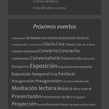
Cultura de Barrio
Feria del Libro Cuenca
Próximos eventos
Actividad recreativa
Animación lectora
Activación
Cine
Charla
Clases
Club de lectura
Campeonato
Ceremonia
Concierto
Concierto
Colonia vacacional
Conversatorio
Danza
Conferencia
Desfile
Educación
Exposición
Encuentro
Exposición permanente
Festival
Exposición temporal
Feria
Inauguración
Inauguración
Literatura
Mediación
Mediación lectora
Música
Obra teatral
Presentación
Presentación de libro
Programa
Proyección
Recorrido
Rueda de prensa
Ruta
Ruta
Recital