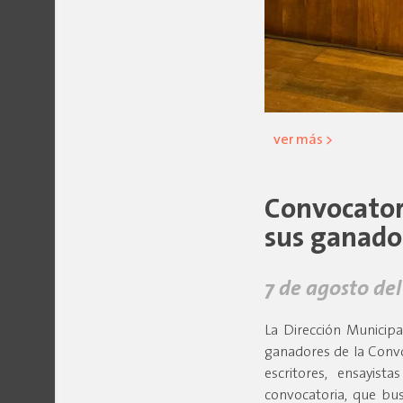
ver más >
Convocatori
sus ganado
7 de agosto del
La Dirección Municipa
ganadores de la Convo
escritores, ensayist
convocatoria, que bus