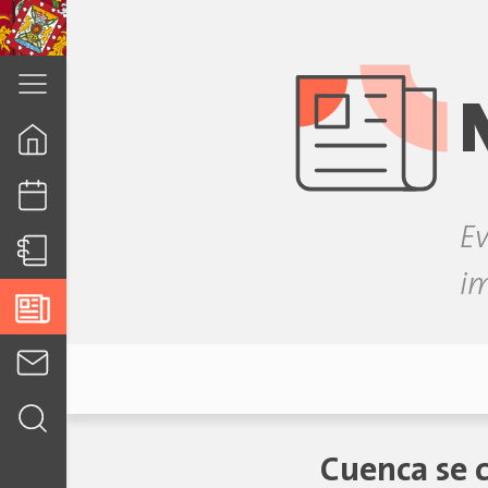
cuenca.gob.ec
Ev
i
Cuenca se 