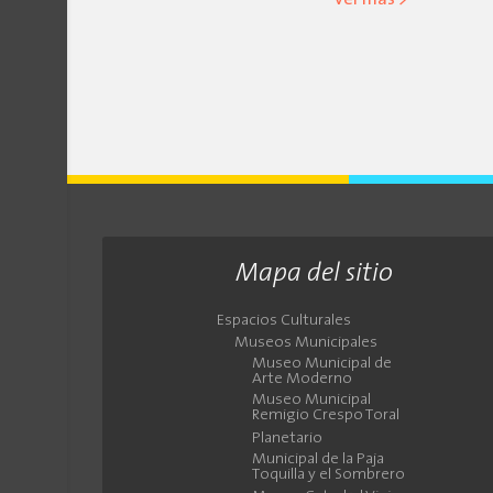
ver más >
Mapa del sitio
Espacios Culturales
Museos Municipales
Museo Municipal de
Arte Moderno
Museo Municipal
Remigio Crespo Toral
Planetario
Municipal de la Paja
Toquilla y el Sombrero