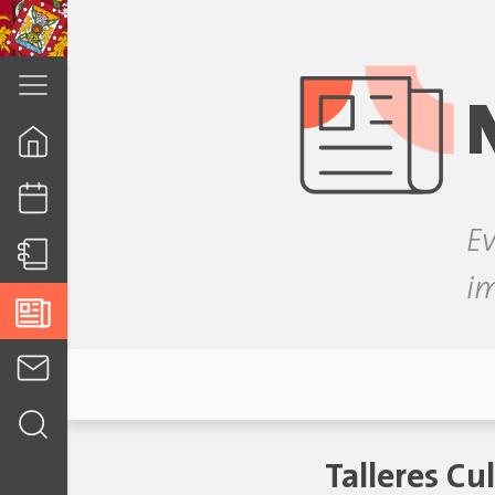
cuenca.gob.ec
Ev
i
Talleres C