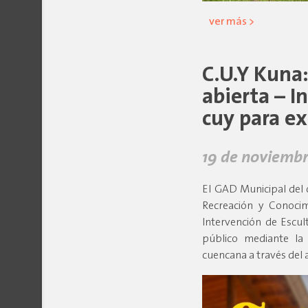
ver más >
C.U.Y Kuna:
abierta – I
cuy para ex
19 de noviembr
El GAD Municipal del 
Recreación y Conocim
Intervención de Escul
público mediante la c
cuencana a través del ar