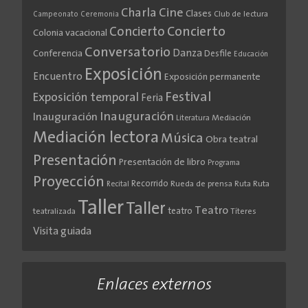
Cine
Charla
Clases
Club de lectura
Campeonato
Ceremonia
Concierto
Concierto
Colonia vacacional
Conversatorio
Danza
Conferencia
Desfile
Educación
Exposición
Encuentro
Exposición permanente
Festival
Exposición temporal
Feria
Inauguración
Inauguración
Literatura
Mediación
Mediación lectora
Música
Obra teatral
Presentación
Presentación de libro
Programa
Proyección
Recorrido
Rueda de prensa
Ruta
Ruta
Recital
Taller
Taller
Teatro
teatro
teatralizada
Títeres
Visita guiada
Enlaces externos