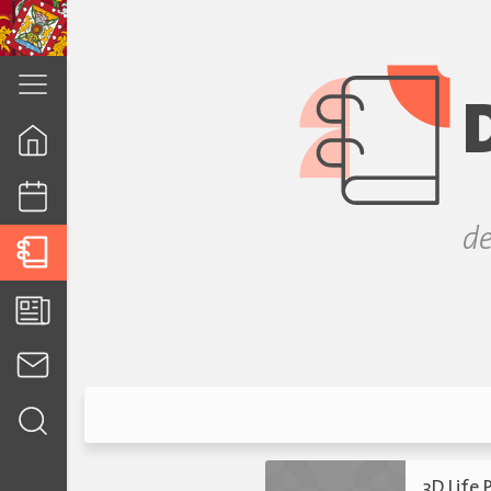
cuenca.gob.ec
de
3D Life 