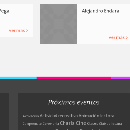
 Vega
Alejandro Endara
ver más >
ver más >
Próximos eventos
Actividad recreativa
Animación lectora
Activación
Cine
Charla
Clases
Club de lectura
Campeonato
Ceremonia