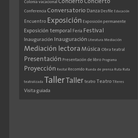
Concierto
Concierto
Colonia vacacional
Conversatorio
Danza
Conferencia
Desfile
Educación
Exposición
Encuentro
Exposición permanente
Festival
Exposición temporal
Feria
Inauguración
Inauguración
Literatura
Mediación
Mediación lectora
Música
Obra teatral
Presentación
Presentación de libro
Programa
Proyección
Recorrido
Rueda de prensa
Ruta
Ruta
Recital
Taller
Taller
Teatro
teatro
teatralizada
Títeres
Visita guiada