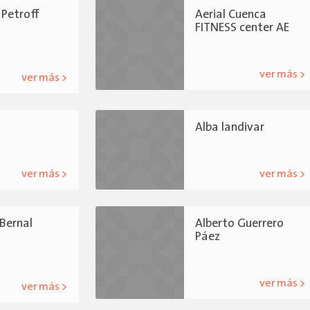
 Petroff
Aerial Cuenca
FITNESS center AE
ver más >
ver más >
Alba landivar
ver más >
ver más >
 Bernal
Alberto Guerrero
Páez
ver más >
ver más >