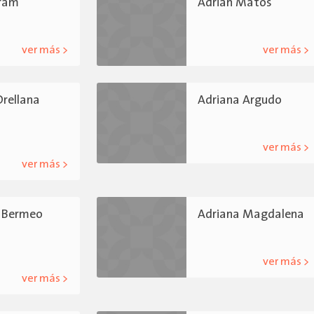
eram
Adrian Matos
ver más >
ver más >
Orellana
Adriana Argudo
ver más >
ver más >
 Bermeo
Adriana Magdalena
ver más >
ver más >