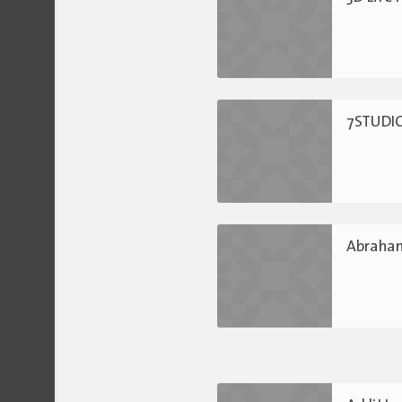
7STUDI
Abraham