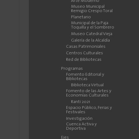
Arte Moderno
Museo Municipal
Remigio Crespo Toral
Planetario
Municipal de la Paja
Toquilla y el Sombrero
Museo Catedral Vieja
Galería de la Alcaldía
Casas Patrimoniales
Centros Culturales
Red de Bibliotecas
Programas
Fomento Editorial y
Bibliotecas
Biblioteca Virtual
Fomento de las Artes y
Economías Culturales
Ranti 2021
Espacio Público, Ferias y
Festivales
Investigación
Cuenca Activa y
Deportiva
Ejes