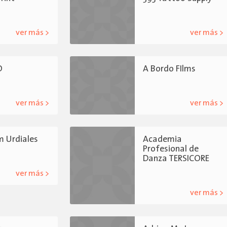
ver más >
ver más >
O
A Bordo FIlms
ver más >
ver más >
 Urdiales
Academia
Profesional de
Danza TERSICORE
ver más >
ver más >