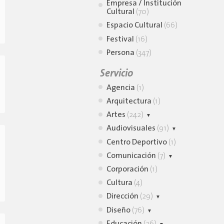
Empresa / Institución
Cultural
(70)
Espacio Cultural
(66)
Festival
(16)
Persona
(347)
Servicio
Agencia
(1)
Arquitectura
(1)
Artes
(242)
Audiovisuales
Actuación
(36)
(91)
Arte
Centro Deportivo
Animación
(4)
(1)
Multidisciplinario
(3)
Comunicación
Camarógrafo
(7)
(6)
Artes Escénicas
(124)
Corporación
Cine
DIfusión
(8)
(2)
(1)
Artes Gráficas
Circo
(2)
(17)
Cultura
Documental
Marketing
(4)
(3)
(9)
Danza y teatro
Efectos Especiales
Artes Plásticas
(1)
Dirección
Publicidad
(29)
(1)
(2)
(4)
Artes Visuales
Diseño
Dirección de arte
(76)
(3)
(94)
Iluminación
(1)
Post-producción
(7)
Dirección de
Diseño de Interiores
Educación
(26)