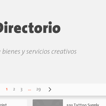
Directorio
 bienes y servicios creativos
1
2
3
…
29
Print
593 Tattoo Supply