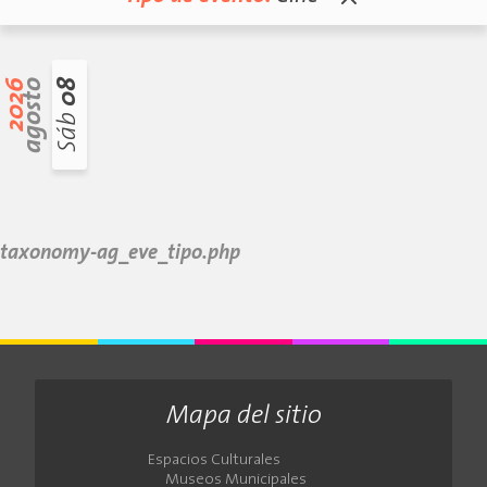
2026
agosto
08
Sáb
taxonomy-ag_eve_tipo.php
Mapa del sitio
Espacios Culturales
Museos Municipales