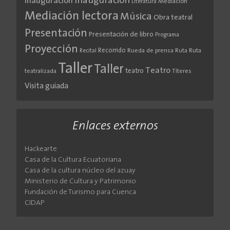
Inauguración
Inauguración
Literatura
Mediación
Mediación lectora
Música
Obra teatral
Presentación
Presentación de libro
Programa
Proyección
Recorrido
Rueda de prensa
Ruta
Ruta
Recital
Taller
Taller
Teatro
teatro
teatralizada
Títeres
Visita guiada
Enlaces externos
Hackearte
Casa de la Cultura Ecuatoriana
Casa de la cultura núcleo del azuay
Ministerio de Cultura y Patrimonio
Fundación de Turismo para Cuenca
CIDAP