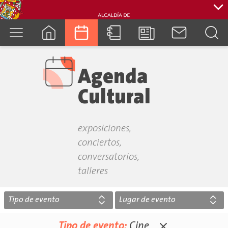
cuenca.gob.ec
Agenda
Cultural
exposiciones,
conciertos,
conversatorios,
talleres
Tipo de evento
Lugar de evento
Tipo de evento:
Cine