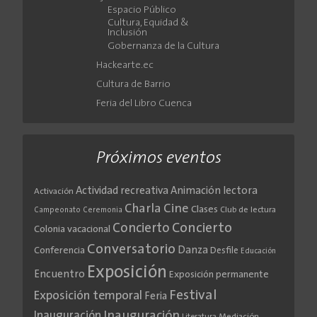
Espacio Público
Cultura, Equidad &
Inclusión
Gobernanza de la Cultura
Hackearte.ec
Cultura de Barrio
Feria del Libro Cuenca
Próximos eventos
Actividad recreativa
Animación lectora
Activación
Cine
Charla
Clases
Club de lectura
Campeonato
Ceremonia
Concierto
Concierto
Colonia vacacional
Conversatorio
Danza
Conferencia
Desfile
Educación
Exposición
Encuentro
Exposición permanente
Festival
Exposición temporal
Feria
Inauguración
Inauguración