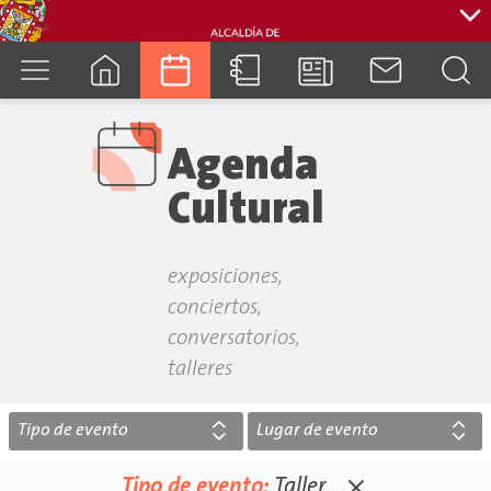
cuenca.gob.ec
Agenda
Cultural
exposiciones,
conciertos,
conversatorios,
talleres
Tipo de evento
Lugar de evento
Tipo de evento:
Taller