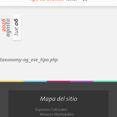
2026
agosto
06
Jue
taxonomy-ag_eve_tipo.php
Mapa del sitio
Espacios Culturales
Museos Municipales