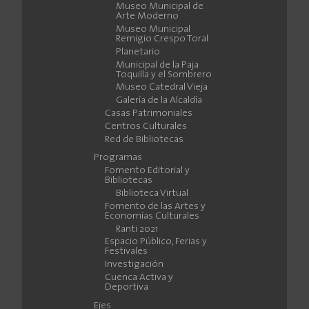
Museo Municipal de
Arte Moderno
Museo Municipal
Remigio Crespo Toral
Planetario
Municipal de la Paja
Toquilla y el Sombrero
Museo Catedral Vieja
Galería de la Alcaldía
Casas Patrimoniales
Centros Culturales
Red de Bibliotecas
Programas
Fomento Editorial y
Bibliotecas
Biblioteca Virtual
Fomento de las Artes y
Economías Culturales
Ranti 2021
Espacio Público, Ferias y
Festivales
Investigación
Cuenca Activa y
Deportiva
Ejes