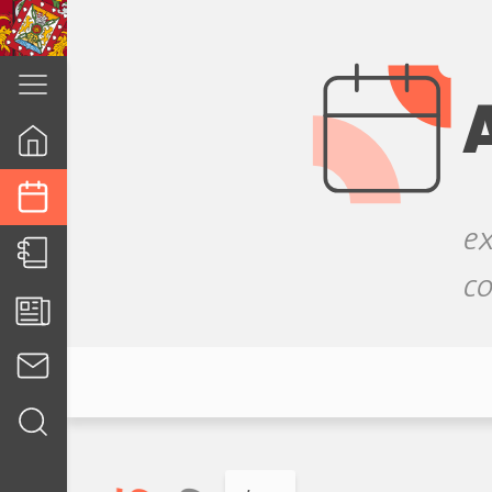
cuenca.gob.ec
ex
co