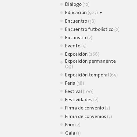
Diálogo
(12)
Educación
(927)
Animación lectora
Encuentro
(38)
(39)
Encuentro futbolístico
(2)
Charla virtual
(9)
Eucaristía
(2)
Conferencia
(30)
Evento
(5)
Conversatorio
(105)
Exposición
(268)
Curso
(7)
Exposición permanente
(29)
Simposio
(2)
Exposición temporal
Taller
(726)
(65)
Feria
Webinar
(38)
(1)
Festival
(100)
Festividades
(2)
Firma de convenio
(2)
Firma de convenios
(3)
Foro
(2)
Gala
(1)