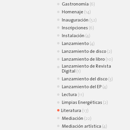
Gastronomía
(6)
Homenaje
(14)
Inauguración
(52)
Inscripciones
(6)
Instalación
(4)
Lanzamiento
(4)
Lanzamiento de disco
(2)
Lanzamiento de libro
(10)
Lanzamiento de Revista
Digital
(1)
Lanzamiento del disco
(3)
Lanzamiento del EP
(4)
Lectura
(11)
Limpias Energéticas
(2)
Literatura
(17)
Mediación
(22)
Mediación artística
(4)