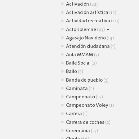
Activación
(22)
Activación artística
(12)
Actividad recreativa
(40)
Acto solemne
(93)
Agasajo Navideño
Homenaje
(12)
(14)
Atención ciudadana
Inauguración
(73)
(1)
Aula MMAM
(3)
Baile Social
(2)
Bailo
(5)
Banda de pueblo
(3)
Caminata
(2)
Campeonato
(15)
Campeonato Voley
(1)
Carrera
(1)
Carrera de coches
(2)
Ceremonia
(15)