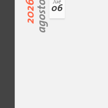
2026
agosto
Jue
06