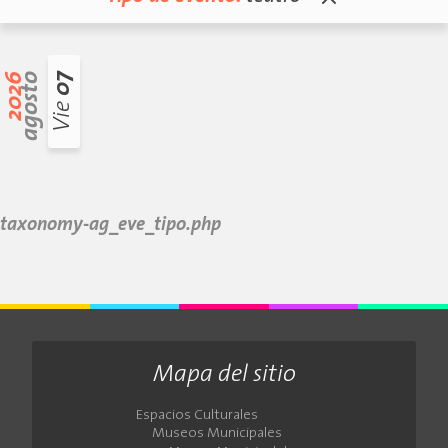
2026
agosto
07
Vie
taxonomy-ag_eve_tipo.php
Mapa del sitio
Espacios Culturales
Museos Municipales