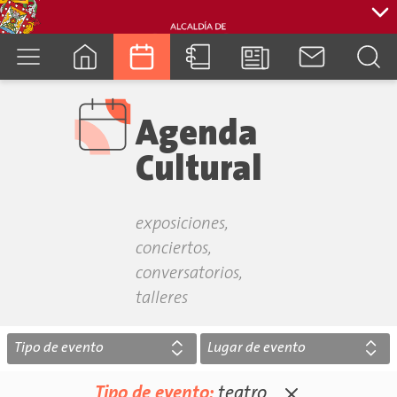
cuenca.gob.ec
Agenda
Cultural
exposiciones,
conciertos,
conversatorios,
talleres
Tipo de evento
Lugar de evento
Tipo de evento:
teatro