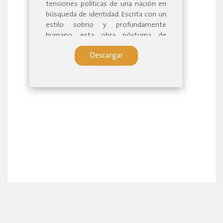
tensiones políticas de una nación en
búsqueda de identidad. Escrita con un
estilo sobrio y profundamente
humano, esta obra póstuma de
Antonio Lloret Bastidas —cronista
Descargar
vitalicio de Cuenca— rescata la
dignidad del maestro rural, la voz de
los olvidados y la llama persistente del
idealismo. Reconocida por el propio
Jorge Luis Borges como la mejor
entre las presentadas a un certamen
nacional en 1975, esta novela, al fin
publicada, nos invita a leer no solo una
historia, sino un país entero reflejado
en sus personajes. Leerla es
reencontrarse con el alma del
Ecuador.