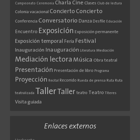
Cine
Charla
Clases
Club de lectura
Campeonato
Ceremonia
Concierto
Concierto
Colonia vacacional
Conversatorio
Danza
Conferencia
Desfile
Educación
Exposición
Encuentro
Exposición permanente
Festival
Exposición temporal
Feria
Inauguración
Inauguración
Literatura
Mediación
Mediación lectora
Música
Obra teatral
Presentación
Presentación de libro
Programa
Proyección
Recorrido
Rueda de prensa
Ruta
Ruta
Recital
Taller
Taller
Teatro
teatro
teatralizada
Títeres
Visita guiada
Enlaces externos