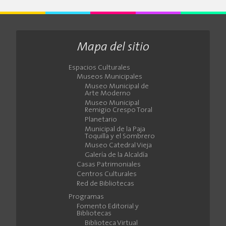
Mapa del sitio
Espacios Culturales
Museos Municipales
Museo Municipal de
Arte Moderno
Museo Municipal
Remigio Crespo Toral
Planetario
Municipal de la Paja
Toquilla y el Sombrero
Museo Catedral Vieja
Galería de la Alcaldía
Casas Patrimoniales
Centros Culturales
Red de Bibliotecas
Programas
Fomento Editorial y
Bibliotecas
Biblioteca Virtual