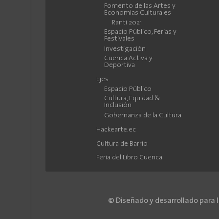
General de Cultura,
Fomento de las Artes y
Recreación y
Economías Culturales
Ranti 2021
Conocimiento del
Espacio Público, Ferias y
GAD Municipal de
Festivales
Cuenca, a través de su
Investigación
Cuenca Activa y
Proyecto Casa
Deportiva
Editorial y en
Ejes
coedición con la
Espacio Público
Universidad del Azuay
Cultura, Equidad &
Inclusión
y su Casa Editora,
Gobernanza de la Cultura
ponen a disposición
del público esta
Hackearte.ec
Colección que quiere
Cultura de Barrio
ser detonadora de
Feria del Libro Cuenca
muchas más
investigaciones y
publicaciones, desde
la certeza de que la
© Diseñado y desarrollado para 
historiografía literaria