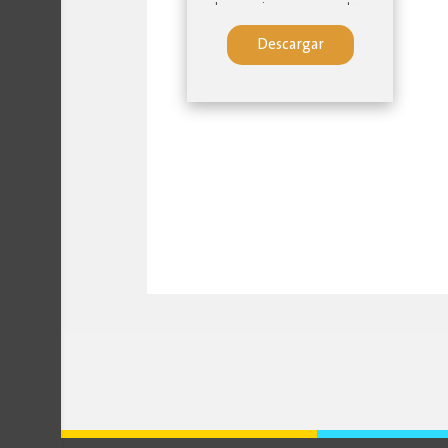
lenguajes y en nuestra
ciudad, en sus poco
Descargar
más de dos siglos de
historia. Así, los seis
tomos: Antología de
la poesía cuencana
modernista; Antología
de la poesía cuencana
de vanguardia;
Antología de la poesía
cuencana
contemporánea;
Antología de poesía
cuencana de cambio
de siglo (XX – XXI);
Antología de poesía
cuencana escrita por
mujeres; y Antología
de fotografía