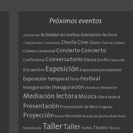
Próximos eventos
Actividad recreativa
Animación lectora
Activación
Cine
Charla
Clases
Club de lectura
Campeonato
Ceremonia
Concierto
Concierto
Colonia vacacional
Conversatorio
Danza
Conferencia
Desfile
Educación
Exposición
Encuentro
Exposición permanente
Festival
Exposición temporal
Feria
Inauguración
Inauguración
Literatura
Mediación
Mediación lectora
Música
Obra teatral
Presentación
Presentación de libro
Programa
Proyección
Recorrido
Rueda de prensa
Ruta
Ruta
Recital
Taller
Taller
Teatro
teatro
teatralizada
Títeres