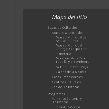
cuencana, se
presentan como
hojas de ruta para
Mapa del sitio
comprender la
trayectoria de las
Espacios Culturales
Museos Municipales
letras y la imagen
Museo Municipal de
gestados en estas
Arte Moderno
tierras, sus picos más
Museo Municipal
Remigio Crespo Toral
elevados y los
Planetario
diálogos, puntos de
Municipal de la Paja
Toquilla y el Sombrero
encuentro o de
Museo Catedral Vieja
distancia que los
Galería de la Alcaldía
discursos que han
Casas Patrimoniales
generado construyen
Centros Culturales
para constituirse en
Red de Bibliotecas
nuestra tradición lírica
Programas
y fotográfica. De esta
Fomento Editorial y
Bibliotecas
manera, la Dirección
Biblioteca Virtual