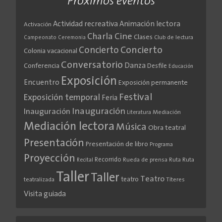
Próximos eventos
Actividad recreativa
Animación lectora
Activación
Cine
Charla
Clases
Club de lectura
Campeonato
Ceremonia
Concierto
Concierto
Colonia vacacional
Conversatorio
Danza
Conferencia
Desfile
Educación
Exposición
Encuentro
Exposición permanente
Festival
Exposición temporal
Feria
Inauguración
Inauguración
Literatura
Mediación
Mediación lectora
Música
Obra teatral
Presentación
Presentación de libro
Programa
Proyección
Recorrido
Rueda de prensa
Ruta
Ruta
Recital
Taller
Taller
Teatro
teatro
teatralizada
Títeres
Visita guiada