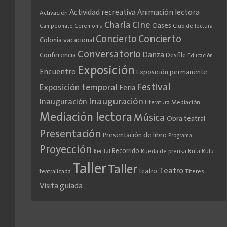
Actividad recreativa
Animación lectora
Activación
Cine
Charla
Clases
Club de lectura
Campeonato
Ceremonia
Concierto
Concierto
Colonia vacacional
Conversatorio
Danza
Conferencia
Desfile
Educación
Exposición
Encuentro
Exposición permanente
Festival
Exposición temporal
Feria
Inauguración
Inauguración
Literatura
Mediación
Mediación lectora
Música
Obra teatral
Presentación
Presentación de libro
Programa
Proyección
Recorrido
Rueda de prensa
Ruta
Ruta
Recital
Taller
Taller
Teatro
teatro
teatralizada
Títeres
Visita guiada