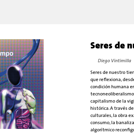
Seres de 
By:
Diego Vintimilla
Seres de nuestro tie
que reflexiona, desde
condición humana en 
tecnoneoliberalismo, l
capitalismo de la vig
histórica. A través de
culturales, la obra e
consumo, la banalizac
algorítmico reconfigu