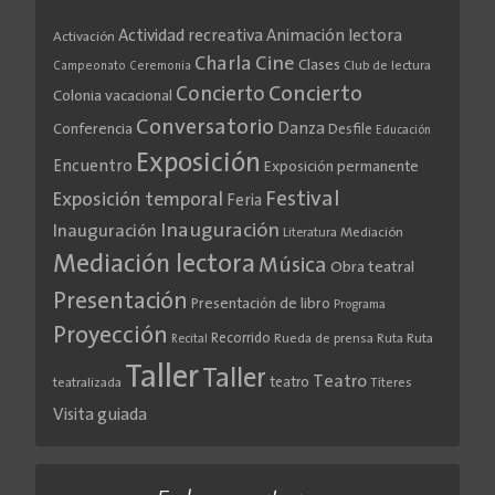
Actividad recreativa
Animación lectora
Activación
Cine
Charla
Clases
Club de lectura
Campeonato
Ceremonia
Concierto
Concierto
Colonia vacacional
Conversatorio
Danza
Conferencia
Desfile
Educación
Exposición
Encuentro
Exposición permanente
Festival
Exposición temporal
Feria
Inauguración
Inauguración
Literatura
Mediación
Mediación lectora
Música
Obra teatral
Presentación
Presentación de libro
Programa
Proyección
Recorrido
Rueda de prensa
Ruta
Ruta
Recital
Taller
Taller
Teatro
teatro
teatralizada
Títeres
Visita guiada