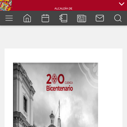
cuenca.gob.ec