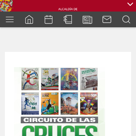
cuenca.gob.ec