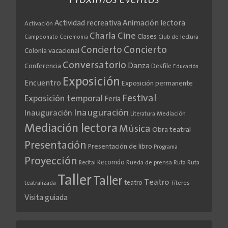
Próximos eventos
Actividad recreativa
Animación lectora
Activación
Cine
Charla
Clases
Club de lectura
Campeonato
Ceremonia
Concierto
Concierto
Colonia vacacional
Conversatorio
Danza
Conferencia
Desfile
Educación
Exposición
Encuentro
Exposición permanente
Festival
Exposición temporal
Feria
Inauguración
Inauguración
Literatura
Mediación
Mediación lectora
Música
Obra teatral
Presentación
Presentación de libro
Programa
Proyección
Recorrido
Rueda de prensa
Ruta
Ruta
Recital
Taller
Taller
Teatro
teatro
teatralizada
Títeres
Visita guiada