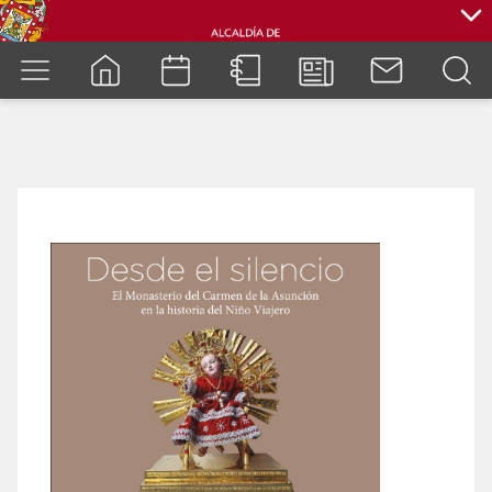
cuenca.gob.ec