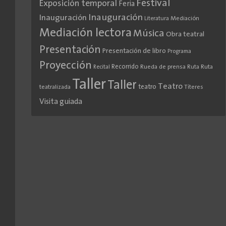
Festival
Exposición temporal
Feria
Inauguración
Inauguración
Literatura
Mediación
Mediación lectora
Música
Obra teatral
Presentación
Presentación de libro
Programa
Proyección
Recorrido
Rueda de prensa
Ruta
Ruta
Recital
Taller
Taller
Teatro
teatro
teatralizada
Títeres
Visita guiada