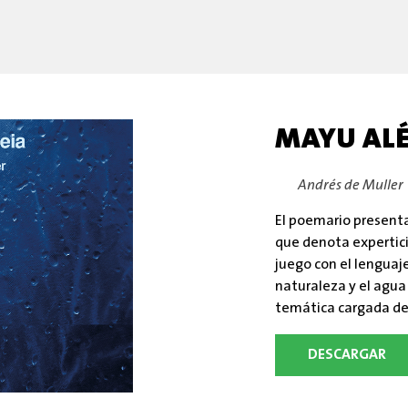
MAYU ALÉ
By:
Andrés de Muller
El poemario present
que denota expertici
juego con el lenguaj
naturaleza y el agua
temática cargada de c
DESCARGAR