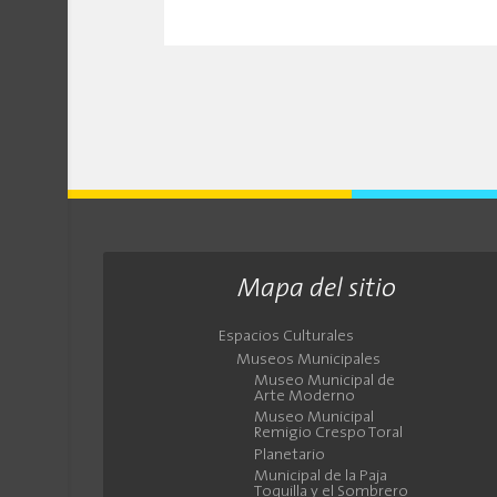
Mapa del sitio
Espacios Culturales
Museos Municipales
Museo Municipal de
Arte Moderno
Museo Municipal
Remigio Crespo Toral
Planetario
Municipal de la Paja
Toquilla y el Sombrero