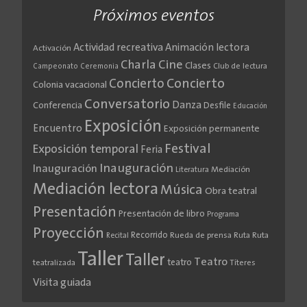
Próximos eventos
Actividad recreativa
Animación lectora
Activación
Cine
Charla
Clases
Club de lectura
Campeonato
Ceremonia
Concierto
Concierto
Colonia vacacional
Conversatorio
Danza
Conferencia
Desfile
Educación
Exposición
Encuentro
Exposición permanente
Festival
Exposición temporal
Feria
Inauguración
Inauguración
Literatura
Mediación
Mediación lectora
Música
Obra teatral
Presentación
Presentación de libro
Programa
Proyección
Recorrido
Rueda de prensa
Ruta
Ruta
Recital
Taller
Taller
Teatro
teatro
teatralizada
Títeres
Visita guiada