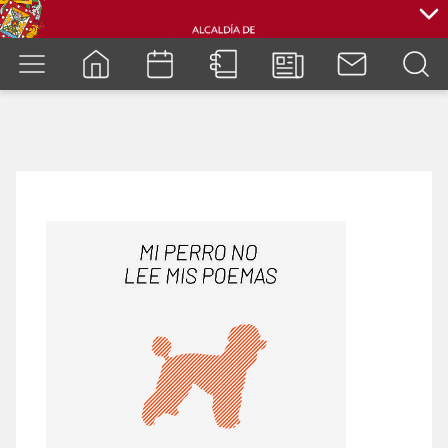
cuenca.gob.ec