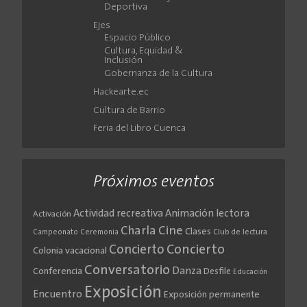
Deportiva
Ejes
Espacio Público
Cultura, Equidad &
Inclusión
Gobernanza de la Cultura
Hackearte.ec
Cultura de Barrio
Feria del Libro Cuenca
Próximos eventos
Actividad recreativa
Animación lectora
Activación
Cine
Charla
Clases
Club de lectura
Campeonato
Ceremonia
Concierto
Concierto
Colonia vacacional
Conversatorio
Danza
Conferencia
Desfile
Educación
Exposición
Encuentro
Exposición permanente