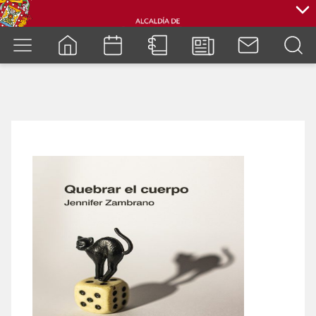
cuenca.gob.ec