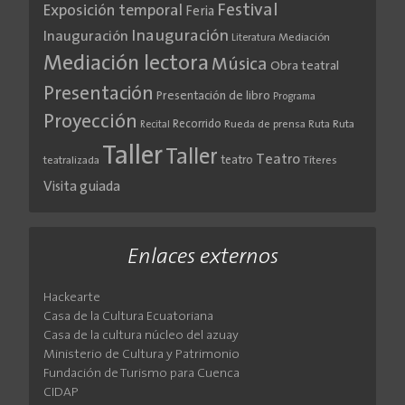
Festival
Exposición temporal
Feria
Inauguración
Inauguración
Literatura
Mediación
Mediación lectora
Música
Obra teatral
Presentación
Presentación de libro
Programa
Proyección
Recorrido
Rueda de prensa
Ruta
Ruta
Recital
Taller
Taller
Teatro
teatro
teatralizada
Títeres
Visita guiada
Enlaces externos
Hackearte
Casa de la Cultura Ecuatoriana
Casa de la cultura núcleo del azuay
Ministerio de Cultura y Patrimonio
Fundación de Turismo para Cuenca
CIDAP