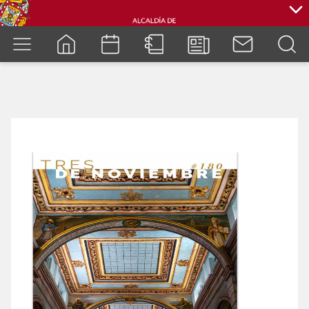
cuenca.gob.ec