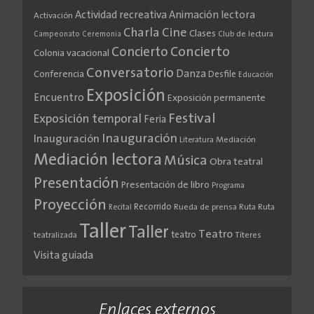
Actividad recreativa
Animación lectora
Activación
Cine
Charla
Clases
Club de lectura
Campeonato
Ceremonia
Concierto
Concierto
Colonia vacacional
Conversatorio
Danza
Conferencia
Desfile
Educación
Exposición
Encuentro
Exposición permanente
Festival
Exposición temporal
Feria
Inauguración
Inauguración
Literatura
Mediación
Mediación lectora
Música
Obra teatral
Presentación
Presentación de libro
Programa
Proyección
Recorrido
Rueda de prensa
Ruta
Ruta
Recital
Taller
Taller
Teatro
teatro
teatralizada
Títeres
Visita guiada
Enlaces externos