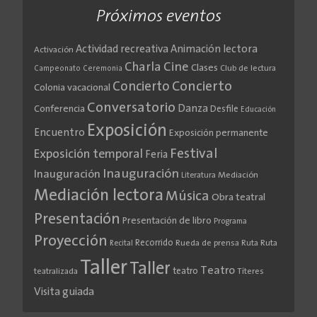
Próximos eventos
Actividad recreativa
Animación lectora
Activación
Cine
Charla
Clases
Club de lectura
Campeonato
Ceremonia
Concierto
Concierto
Colonia vacacional
Conversatorio
Danza
Conferencia
Desfile
Educación
Exposición
Encuentro
Exposición permanente
Festival
Exposición temporal
Feria
Inauguración
Inauguración
Literatura
Mediación
Mediación lectora
Música
Obra teatral
Presentación
Presentación de libro
Programa
Proyección
Recorrido
Rueda de prensa
Ruta
Ruta
Recital
Taller
Taller
Teatro
teatro
teatralizada
Títeres
Visita guiada