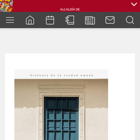
cuenca.gob.ec