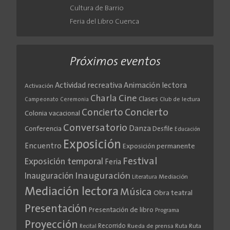
Cultura de Barrio
Feria del Libro Cuenca
Próximos eventos
Actividad recreativa
Animación lectora
Activación
Cine
Charla
Clases
Club de lectura
Campeonato
Ceremonia
Concierto
Concierto
Colonia vacacional
Conversatorio
Danza
Conferencia
Desfile
Educación
Exposición
Encuentro
Exposición permanente
Festival
Exposición temporal
Feria
Inauguración
Inauguración
Literatura
Mediación
Mediación lectora
Música
Obra teatral
Presentación
Presentación de libro
Programa
Proyección
Recorrido
Rueda de prensa
Ruta
Ruta
Recital