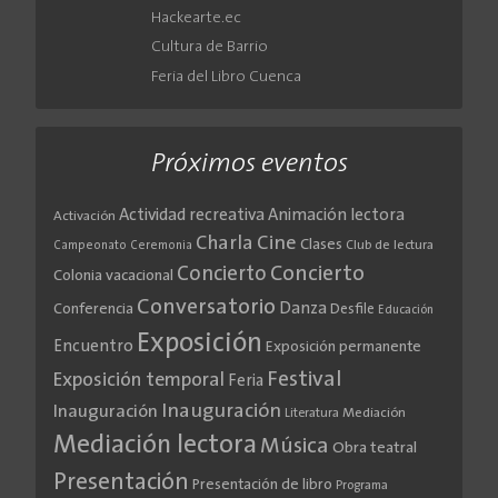
Hackearte.ec
Cultura de Barrio
Feria del Libro Cuenca
Próximos eventos
Actividad recreativa
Animación lectora
Activación
Cine
Charla
Clases
Club de lectura
Campeonato
Ceremonia
Concierto
Concierto
Colonia vacacional
Conversatorio
Danza
Conferencia
Desfile
Educación
Exposición
Encuentro
Exposición permanente
Festival
Exposición temporal
Feria
Inauguración
Inauguración
Literatura
Mediación
Mediación lectora
Música
Obra teatral
Presentación
Presentación de libro
Programa