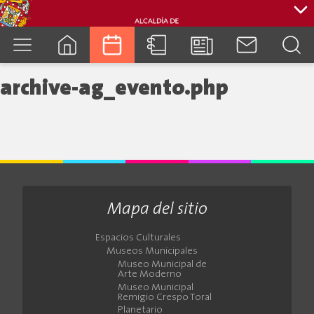
cuenca.gob.ec
archive-ag_evento.php
Mapa del sitio
Espacios Culturales
Museos Municipales
Museo Municipal de
Arte Moderno
Museo Municipal
Remigio Crespo Toral
Planetario