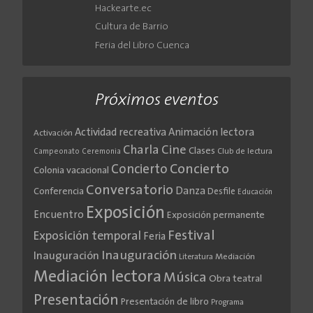
Hackearte.ec
Cultura de Barrio
Feria del Libro Cuenca
Próximos eventos
Actividad recreativa
Animación lectora
Activación
Cine
Charla
Clases
Club de lectura
Campeonato
Ceremonia
Concierto
Concierto
Colonia vacacional
Conversatorio
Danza
Conferencia
Desfile
Educación
Exposición
Encuentro
Exposición permanente
Festival
Exposición temporal
Feria
Inauguración
Inauguración
Literatura
Mediación
Mediación lectora
Música
Obra teatral
Presentación
Presentación de libro
Programa