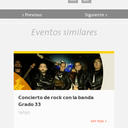
<
Previous
Siguiente
>
Eventos similares
𝗖𝗼𝗻𝗰𝗶𝗲𝗿𝘁𝗼 𝗱𝗲 𝗿𝗼𝗰𝗸 𝗰𝗼𝗻 𝗹𝗮 𝗯𝗮𝗻𝗱𝗮
𝗚𝗿𝗮𝗱𝗼 𝟯𝟯
19h30
ver más >