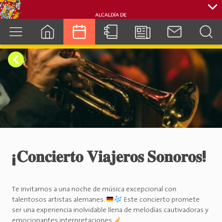
cuenca.gob.ec
¡𝐂𝐨𝐧𝐜𝐢𝐞𝐫𝐭𝐨 𝐕𝐢𝐚𝐣𝐞𝐫𝐨𝐬 𝐒𝐨𝐧𝐨𝐫𝐨𝐬!
Te invitamos a una noche de música excepcional con
talentosos artistas alemanes.
Este concierto promete
ser una experiencia inolvidable llena de melodías cautivadoras y
emocionantes interpretaciones.