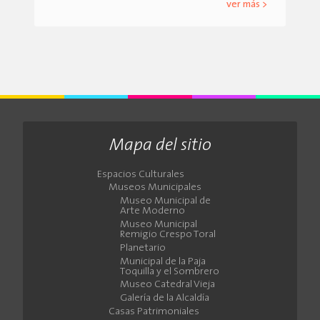
ver más >
Mapa del sitio
Espacios Culturales
Museos Municipales
Museo Municipal de
Arte Moderno
Museo Municipal
Remigio Crespo Toral
Planetario
Municipal de la Paja
Toquilla y el Sombrero
Museo Catedral Vieja
Galería de la Alcaldía
Casas Patrimoniales