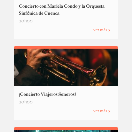
𝐂𝐨𝐧𝐜𝐢𝐞𝐫𝐭𝐨 𝐜𝐨𝐧 𝐌𝐚𝐫𝐢𝐞𝐥𝐚 𝐂𝐨𝐧𝐝𝐨 𝐲 𝐥𝐚 𝐎𝐫𝐪𝐮𝐞𝐬𝐭𝐚
𝐒𝐢𝐧𝐟ó𝐧𝐢𝐜𝐚 𝐝𝐞 𝐂𝐮𝐞𝐧𝐜𝐚
20h00
ver más >
¡𝐂𝐨𝐧𝐜𝐢𝐞𝐫𝐭𝐨 𝐕𝐢𝐚𝐣𝐞𝐫𝐨𝐬 𝐒𝐨𝐧𝐨𝐫𝐨𝐬!
20h00
ver más >