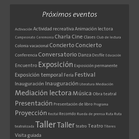
Próximos eventos
Actividad recreativa
Animación lectora
Activación
Cine
Charla
Clases
Club de lectura
Campeonato
Ceremonia
Concierto
Concierto
Colonia vacacional
Conversatorio
Danza
Conferencia
Desfile
Educación
Exposición
Encuentro
Exposición permanente
Festival
Exposición temporal
Feria
Inauguración
Inauguración
Literatura
Mediación
Mediación lectora
Música
Obra teatral
Presentación
Presentación de libro
Programa
Proyección
Recorrido
Rueda de prensa
Ruta
Ruta
Recital
Taller
Taller
Teatro
teatro
teatralizada
Títeres
Visita guiada