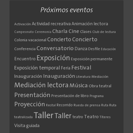
Próximos eventos
Actividad recreativa
Animación lectora
Activación
Cine
Charla
Clases
Club de lectura
Campeonato
Ceremonia
Concierto
Concierto
Colonia vacacional
Conversatorio
Danza
Conferencia
Desfile
Educación
Exposición
Encuentro
Exposición permanente
Festival
Exposición temporal
Feria
Inauguración
Inauguración
Literatura
Mediación
Mediación lectora
Música
Obra teatral
Presentación
Presentación de libro
Programa
Proyección
Recorrido
Rueda de prensa
Ruta
Ruta
Recital
Taller
Taller
Teatro
teatro
teatralizada
Títeres
Visita guiada