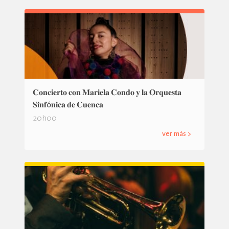
𝐂𝐨𝐧𝐜𝐢𝐞𝐫𝐭𝐨 𝐜𝐨𝐧 𝐌𝐚𝐫𝐢𝐞𝐥𝐚 𝐂𝐨𝐧𝐝𝐨 𝐲 𝐥𝐚 𝐎𝐫𝐪𝐮𝐞𝐬𝐭𝐚
𝐒𝐢𝐧𝐟ó𝐧𝐢𝐜𝐚 𝐝𝐞 𝐂𝐮𝐞𝐧𝐜𝐚
20h00
ver más >