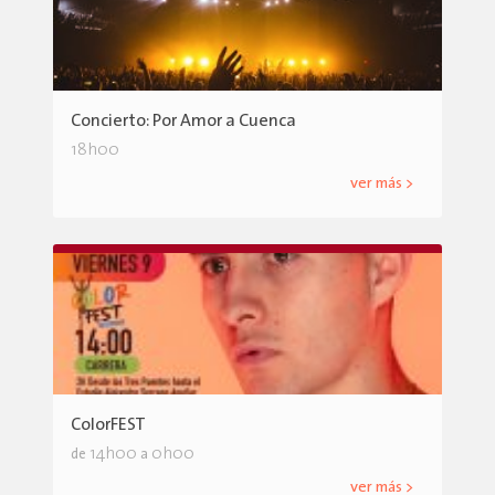
Concierto: Por Amor a Cuenca
18h00
ver más >
ColorFEST
14h00
0h00
de
a
ver más >