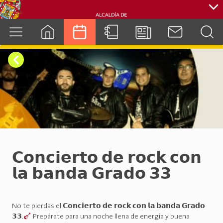
cuenca.gob.ec
𝗖𝗼𝗻𝗰𝗶𝗲𝗿𝘁𝗼 𝗱𝗲 𝗿𝗼𝗰𝗸 𝗰𝗼𝗻
𝗹𝗮 𝗯𝗮𝗻𝗱𝗮 𝗚𝗿𝗮𝗱𝗼 𝟯𝟯
No te pierdas el 𝗖𝗼𝗻𝗰𝗶𝗲𝗿𝘁𝗼 𝗱𝗲 𝗿𝗼𝗰𝗸 𝗰𝗼𝗻 𝗹𝗮 𝗯𝗮𝗻𝗱𝗮 𝗚𝗿𝗮𝗱𝗼
𝟯𝟯.
Prepárate para una noche llena de energía y buena