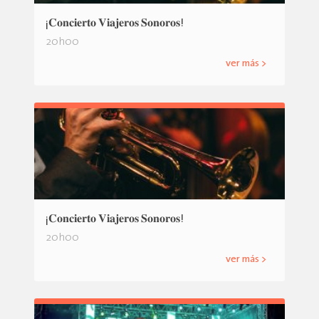
¡𝐂𝐨𝐧𝐜𝐢𝐞𝐫𝐭𝐨 𝐕𝐢𝐚𝐣𝐞𝐫𝐨𝐬 𝐒𝐨𝐧𝐨𝐫𝐨𝐬!
20h00
ver más >
¡𝐂𝐨𝐧𝐜𝐢𝐞𝐫𝐭𝐨 𝐕𝐢𝐚𝐣𝐞𝐫𝐨𝐬 𝐒𝐨𝐧𝐨𝐫𝐨𝐬!
20h00
ver más >