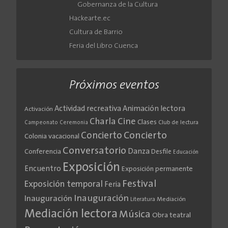
Gobernanza de la Cultura
Hackearte.ec
Cultura de Barrio
Feria del Libro Cuenca
Próximos eventos
Actividad recreativa
Animación lectora
Activación
Cine
Charla
Clases
Club de lectura
Campeonato
Ceremonia
Concierto
Concierto
Colonia vacacional
Conversatorio
Danza
Conferencia
Desfile
Educación
Exposición
Encuentro
Exposición permanente
Festival
Exposición temporal
Feria
Inauguración
Inauguración
Literatura
Mediación
Mediación lectora
Música
Obra teatral