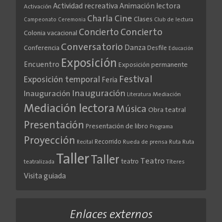
Actividad recreativa
Animación lectora
Activación
Cine
Charla
Clases
Club de lectura
Campeonato
Ceremonia
Concierto
Concierto
Colonia vacacional
Conversatorio
Danza
Conferencia
Desfile
Educación
Exposición
Encuentro
Exposición permanente
Festival
Exposición temporal
Feria
Inauguración
Inauguración
Literatura
Mediación
Mediación lectora
Música
Obra teatral
Presentación
Presentación de libro
Programa
Proyección
Recorrido
Rueda de prensa
Ruta
Ruta
Recital
Taller
Taller
Teatro
teatro
teatralizada
Títeres
Visita guiada
Enlaces externos