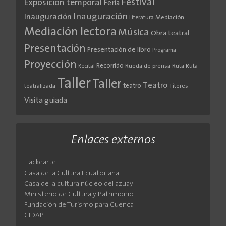
Festival
Exposición temporal
Feria
Inauguración
Inauguración
Literatura
Mediación
Mediación lectora
Música
Obra teatral
Presentación
Presentación de libro
Programa
Proyección
Recorrido
Rueda de prensa
Ruta
Ruta
Recital
Taller
Taller
Teatro
teatro
teatralizada
Títeres
Visita guiada
Enlaces externos
Hackearte
Casa de la Cultura Ecuatoriana
Casa de la cultura núcleo del azuay
Ministerio de Cultura y Patrimonio
Fundación de Turismo para Cuenca
CIDAP