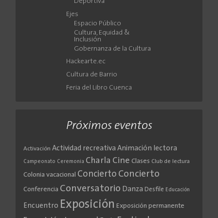
Deportiva
Ejes
Espacio Público
Cultura, Equidad &
Inclusión
Gobernanza de la Cultura
Hackearte.ec
Cultura de Barrio
Feria del Libro Cuenca
Próximos eventos
Actividad recreativa
Animación lectora
Activación
Cine
Charla
Clases
Club de lectura
Campeonato
Ceremonia
Concierto
Concierto
Colonia vacacional
Conversatorio
Danza
Conferencia
Desfile
Educación
Exposición
Encuentro
Exposición permanente