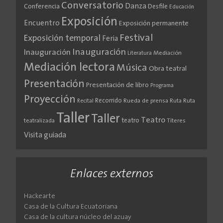
Conversatorio
Danza
Conferencia
Desfile
Educación
Exposición
Encuentro
Exposición permanente
Festival
Exposición temporal
Feria
Inauguración
Inauguración
Literatura
Mediación
Mediación lectora
Música
Obra teatral
Presentación
Presentación de libro
Programa
Proyección
Recorrido
Rueda de prensa
Ruta
Ruta
Recital
Taller
Taller
Teatro
teatro
teatralizada
Títeres
Visita guiada
Enlaces externos
Hackearte
Casa de la Cultura Ecuatoriana
Casa de la cultura núcleo del azuay