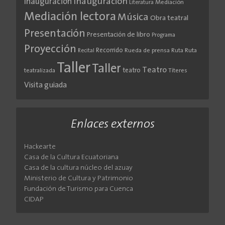
Inauguración
Inauguración
Literatura
Mediación
Mediación lectora
Música
Obra teatral
Presentación
Presentación de libro
Programa
Proyección
Recorrido
Rueda de prensa
Ruta
Ruta
Recital
Taller
Taller
Teatro
teatro
teatralizada
Títeres
Visita guiada
Enlaces externos
Hackearte
Casa de la Cultura Ecuatoriana
Casa de la cultura núcleo del azuay
Ministerio de Cultura y Patrimonio
Fundación de Turismo para Cuenca
CIDAP