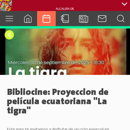
cuenca.gob.ec
Bibliocine: Proyeccion de
película ecuatoriana "La
tigra"
Este mes te invitamos a disfrutar de un ciclo especial en