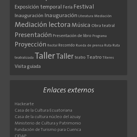
Festival
Exposición temporal
Feria
Inauguración
Inauguración
Literatura
Mediación
Mediación lectora
Música
Obra teatral
Presentación
Presentación de libro
Programa
Proyección
Recorrido
Rueda de prensa
Ruta
Ruta
Recital
Taller
Taller
Teatro
teatro
teatralizada
Títeres
Visita guiada
Enlaces externos
Hackearte
Casa de la Cultura Ecuatoriana
Casa de la cultura núcleo del azuay
Ministerio de Cultura y Patrimonio
Fundación de Turismo para Cuenca
CIDAP