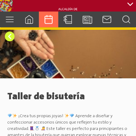
cuenca.gob.ec
Taller de bisutería
¡Crea tus propias joyas!
Aprende a diseñar y
confeccionar accesorios únicos que reflejen tu estilo y
creatividad.
Este taller es perfecto para principiantes o
amantes de la bisutería que quieran explorar nuevas técnicas y