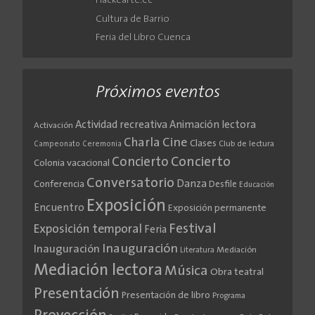
Hackearte.ec
Cultura de Barrio
Feria del Libro Cuenca
Próximos eventos
Actividad recreativa
Animación lectora
Activación
Cine
Charla
Clases
Club de lectura
Campeonato
Ceremonia
Concierto
Concierto
Colonia vacacional
Conversatorio
Danza
Conferencia
Desfile
Educación
Exposición
Encuentro
Exposición permanente
Festival
Exposición temporal
Feria
Inauguración
Inauguración
Literatura
Mediación
Mediación lectora
Música
Obra teatral
Presentación
Presentación de libro
Programa