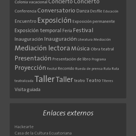
Concierto
Concierto
Colonia vacacional
Conversatorio
Danza
Conferencia
Desfile
Educación
Exposición
Encuentro
Exposición permanente
Festival
Exposición temporal
Feria
Inauguración
Inauguración
Literatura
Mediación
Mediación lectora
Música
Obra teatral
Presentación
Presentación de libro
Programa
Proyección
Recorrido
Rueda de prensa
Ruta
Ruta
Recital
Taller
Taller
Teatro
teatro
teatralizada
Títeres
Visita guiada
Enlaces externos
Hackearte
Casa de la Cultura Ecuatoriana