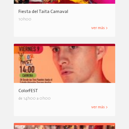
Fiesta del Taita Carnaval
10h00
ver más >
ColorFEST
14h00
0h00
de
a
ver más >