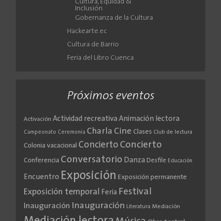
Cultura, Equidad &
Inclusión
Gobernanza de la Cultura
Hackearte.ec
Cultura de Barrio
Feria del Libro Cuenca
Próximos eventos
Actividad recreativa
Animación lectora
Activación
Cine
Charla
Clases
Club de lectura
Campeonato
Ceremonia
Concierto
Concierto
Colonia vacacional
Conversatorio
Danza
Conferencia
Desfile
Educación
Exposición
Encuentro
Exposición permanente
Festival
Exposición temporal
Feria
Inauguración
Inauguración
Literatura
Mediación