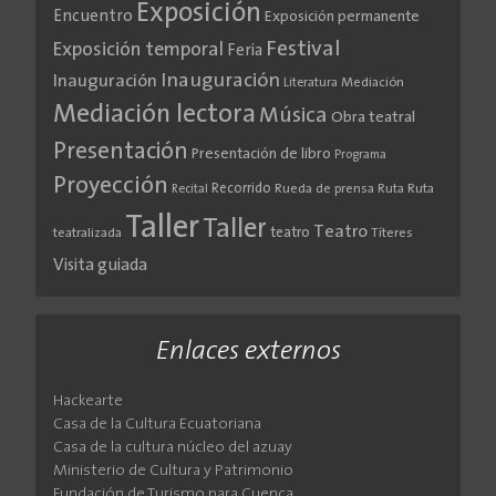
Exposición
Encuentro
Exposición permanente
Festival
Exposición temporal
Feria
Inauguración
Inauguración
Literatura
Mediación
Mediación lectora
Música
Obra teatral
Presentación
Presentación de libro
Programa
Proyección
Recorrido
Rueda de prensa
Ruta
Ruta
Recital
Taller
Taller
Teatro
teatro
teatralizada
Títeres
Visita guiada
Enlaces externos
Hackearte
Casa de la Cultura Ecuatoriana
Casa de la cultura núcleo del azuay
Ministerio de Cultura y Patrimonio
Fundación de Turismo para Cuenca