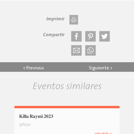
Imprimir
Compartir
<
Previous
Siguiente
>
Eventos similares
𝐊𝐢𝐥𝐥𝐚 𝐑𝐚𝐲𝐦𝐢 𝟐𝟎𝟐𝟑
9h00
ver más >