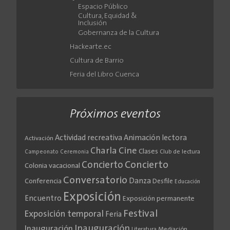
Espacio Público
Cultura, Equidad &
Inclusión
Gobernanza de la Cultura
Hackearte.ec
Cultura de Barrio
Feria del Libro Cuenca
Próximos eventos
Actividad recreativa
Animación lectora
Activación
Cine
Charla
Clases
Club de lectura
Campeonato
Ceremonia
Concierto
Concierto
Colonia vacacional
Conversatorio
Danza
Conferencia
Desfile
Educación
Exposición
Encuentro
Exposición permanente
Festival
Exposición temporal
Feria
Inauguración
Inauguración
Literatura
Mediación