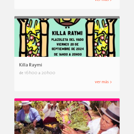
Killa Raymi
16h00
20h00
de
a
ver más >