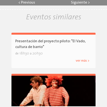
<
Previous
Siguiente
>
Eventos similares
Presentación del proyecto piloto: "El Vado,
cultura de barrio"
18h30
20h30
de
a
ver más >