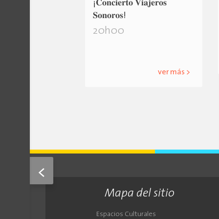
¡𝐂𝐨𝐧𝐜𝐢𝐞𝐫𝐭𝐨 𝐕𝐢𝐚𝐣𝐞𝐫𝐨𝐬
𝐒𝐨𝐧𝐨𝐫𝐨𝐬!
20h00
ver más >
<
Mapa del sitio
Espacios Culturales