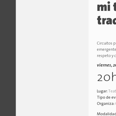
mi 
tra
Circuitos 
emergentes
respeto y 
viernes, 
20
Lugar:
Tea
Tipo de e
Organiza:
Modalida