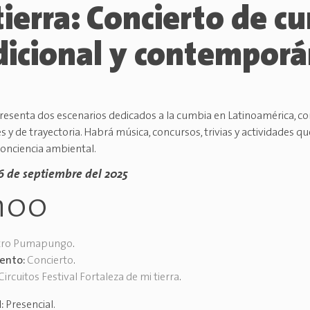
tierra: Concierto de c
dicional y contempor
presenta dos escenarios dedicados a la cumbia en Latinoamérica, co
 y de trayectoria. Habrá música, concursos, trivias y actividades 
conciencia ambiental.
26 de septiembre del 2025
h00
tro Pumapungo
.
vento:
Concierto
.
Circuitos Festival Fortaleza de mi tierra
.
d:
Presencial
.