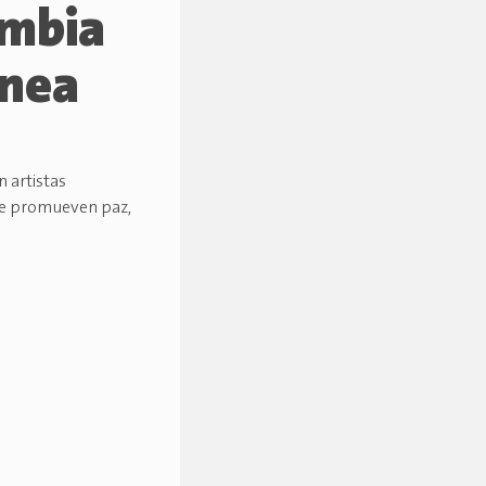
umbia
ánea
n artistas
que promueven paz,