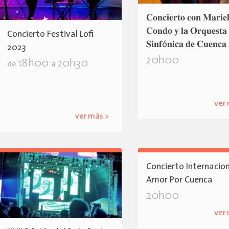
𝐂𝐨𝐧𝐜𝐢𝐞𝐫𝐭𝐨 𝐜𝐨𝐧 𝐌𝐚𝐫𝐢𝐞
𝐂𝐨𝐧𝐝𝐨 𝐲 𝐥𝐚 𝐎𝐫𝐪𝐮𝐞𝐬𝐭𝐚
Concierto Festival Lofi
𝐒𝐢𝐧𝐟ó𝐧𝐢𝐜𝐚 𝐝𝐞 𝐂𝐮𝐞𝐧𝐜𝐚
2023
20h00
18h00
20h30
de
a
ver
ver más >
Concierto Internacio
Amor Por Cuenca
20h00
ver