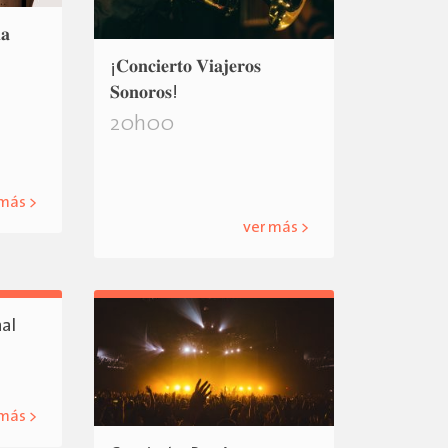
𝐚
¡𝐂𝐨𝐧𝐜𝐢𝐞𝐫𝐭𝐨 𝐕𝐢𝐚𝐣𝐞𝐫𝐨𝐬
𝐒𝐨𝐧𝐨𝐫𝐨𝐬!
20h00
 más >
ver más >
nal
 más >