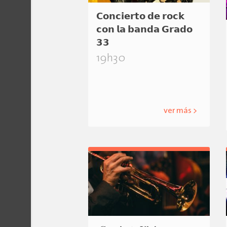
𝗖𝗼𝗻𝗰𝗶𝗲𝗿𝘁𝗼 𝗱𝗲 𝗿𝗼𝗰𝗸
𝗰𝗼𝗻 𝗹𝗮 𝗯𝗮𝗻𝗱𝗮 𝗚𝗿𝗮𝗱𝗼
𝟯𝟯
19h30
ver más >