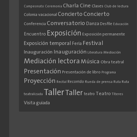
Cine
Charla
Clases
Club de lectura
Campeonato
Ceremonia
Concierto
Concierto
Colonia vacacional
Conversatorio
Danza
Conferencia
Desfile
Educación
Exposición
Encuentro
Exposición permanente
Festival
Exposición temporal
Feria
Inauguración
Inauguración
Literatura
Mediación
Mediación lectora
Música
Obra teatral
Presentación
Presentación de libro
Programa
Proyección
Recorrido
Rueda de prensa
Ruta
Ruta
Recital
Taller
Taller
Teatro
teatro
teatralizada
Títeres
Visita guiada