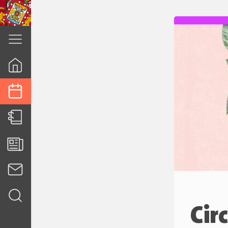
cuenca.gob.ec
Cir