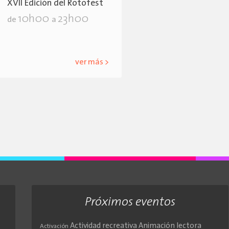
XVII Edición del Rotofest
10h00
23h00
de
a
ver más >
Próximos eventos
Actividad recreativa
Animación lectora
Activación