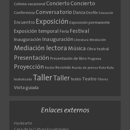
Concierto
Concierto
Colonia vacacional
Conversatorio
Danza
Conferencia
Desfile
Educación
Exposición
Encuentro
Exposición permanente
Festival
Exposición temporal
Feria
Inauguración
Inauguración
Literatura
Mediación
Mediación lectora
Música
Obra teatral
Presentación
Presentación de libro
Programa
Proyección
Recorrido
Rueda de prensa
Ruta
Ruta
Recital
Taller
Taller
Teatro
teatro
teatralizada
Títeres
Visita guiada
Enlaces externos
Hackearte
Casa de la Cultura Ecuatoriana