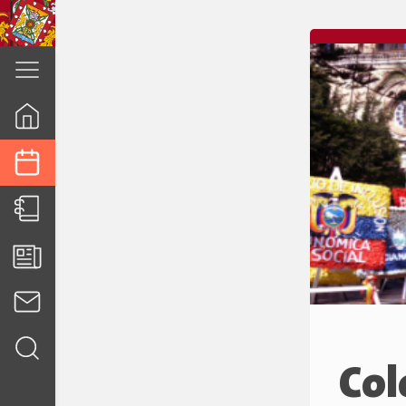
cuenca.gob.ec
Col