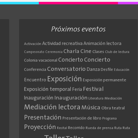
Próximos eventos
Actividad recreativa
Animación lectora
Activación
Cine
Charla
Clases
Club de lectura
Campeonato
Ceremonia
Concierto
Concierto
Colonia vacacional
Conversatorio
Danza
Conferencia
Desfile
Educación
Exposición
Encuentro
Exposición permanente
Festival
Exposición temporal
Feria
Inauguración
Inauguración
Literatura
Mediación
Mediación lectora
Música
Obra teatral
Presentación
Presentación de libro
Programa
Proyección
Recorrido
Rueda de prensa
Ruta
Ruta
Recital