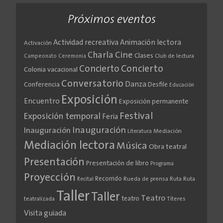
Próximos eventos
Actividad recreativa
Animación lectora
Activación
Cine
Charla
Clases
Club de lectura
Campeonato
Ceremonia
Concierto
Concierto
Colonia vacacional
Conversatorio
Danza
Conferencia
Desfile
Educación
Exposición
Encuentro
Exposición permanente
Festival
Exposición temporal
Feria
Inauguración
Inauguración
Literatura
Mediación
Mediación lectora
Música
Obra teatral
Presentación
Presentación de libro
Programa
Proyección
Recorrido
Rueda de prensa
Ruta
Ruta
Recital
Taller
Taller
Teatro
teatro
teatralizada
Títeres
Visita guiada