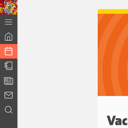
cuenca.gob.ec
Vac