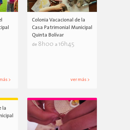
el
Colonia Vacacional de la
cipal
Casa Patrimonial Municipal
Quinta Bolívar
8h00
16h45
de
a
 más >
ver más >
 la
icipal