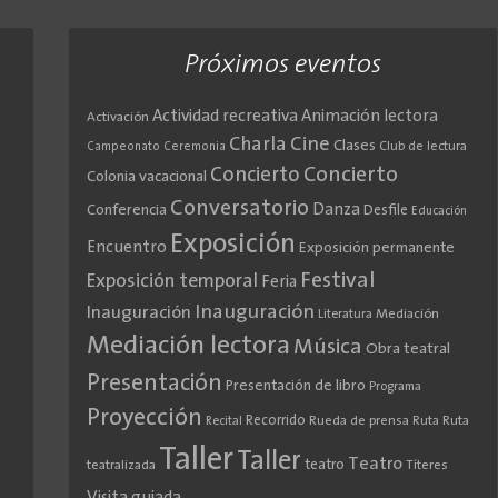
Próximos eventos
Actividad recreativa
Animación lectora
Activación
Cine
Charla
Clases
Club de lectura
Campeonato
Ceremonia
Concierto
Concierto
Colonia vacacional
Conversatorio
Danza
Conferencia
Desfile
Educación
Exposición
Encuentro
Exposición permanente
Festival
Exposición temporal
Feria
Inauguración
Inauguración
Literatura
Mediación
Mediación lectora
Música
Obra teatral
Presentación
Presentación de libro
Programa
Proyección
Recorrido
Rueda de prensa
Ruta
Ruta
Recital
Taller
Taller
Teatro
teatro
teatralizada
Títeres