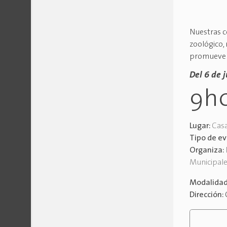
Nuestras co
zoológico, 
promueve e
Del 6 de j
9h
Lugar:
Casa
Tipo de e
Organiza:
Municipal
Modalida
Dirección: