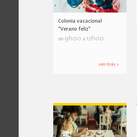
Colonia vacacional
"Verano feliz"
9h00
12h00
de
a
ver más >