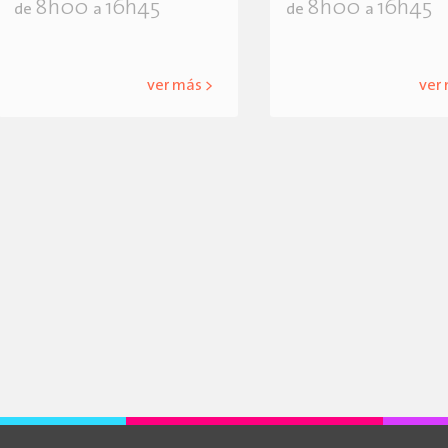
8h00
16h45
8h00
16h45
de
a
de
a
ver más >
ver