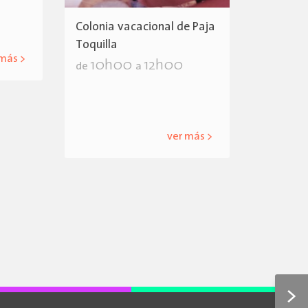
Colonia vacacional de Paja
Toquilla
 más >
10h00
12h00
de
a
ver más >
>