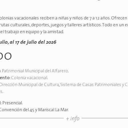
lonias vacacionales reciben a niñas y niños de 7 a 12 años. Ofrecen
rutas culturales, deportes, juegos y talleres artísticos. Todo en un
l trabajo en equipo y la amistad.
ulio, al 17 de julio del 2026
00
 Patrimonial Municipal del Alfarero
.
vento:
Colonia vacacional
.
Dirección Municipal de Cultura
,
Sistema de Casas Patrimoniales y 
es
.
d:
Presencial
.
Convención del 45 y Mariscal La Mar
.
+ info