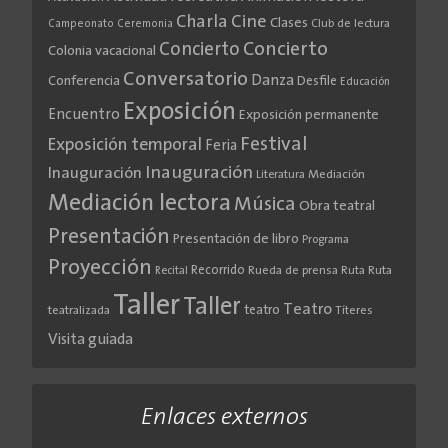
Cine
Charla
Clases
Club de lectura
Campeonato
Ceremonia
Concierto
Concierto
Colonia vacacional
Conversatorio
Danza
Conferencia
Desfile
Educación
Exposición
Encuentro
Exposición permanente
Festival
Exposición temporal
Feria
Inauguración
Inauguración
Literatura
Mediación
Mediación lectora
Música
Obra teatral
Presentación
Presentación de libro
Programa
Proyección
Recorrido
Rueda de prensa
Ruta
Ruta
Recital
Taller
Taller
Teatro
teatro
teatralizada
Títeres
Visita guiada
Enlaces externos