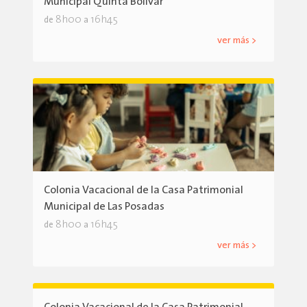
Municipal Quinta Bolívar
8h00
16h45
de
a
ver más >
Colonia Vacacional de la Casa Patrimonial
Municipal de Las Posadas
8h00
16h45
de
a
ver más >