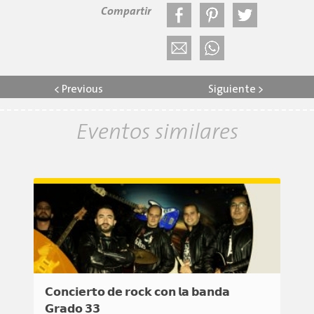
Compartir
<
Previous
Siguiente
>
Eventos similares
𝗖𝗼𝗻𝗰𝗶𝗲𝗿𝘁𝗼 𝗱𝗲 𝗿𝗼𝗰𝗸 𝗰𝗼𝗻 𝗹𝗮 𝗯𝗮𝗻𝗱𝗮
𝗚𝗿𝗮𝗱𝗼 𝟯𝟯