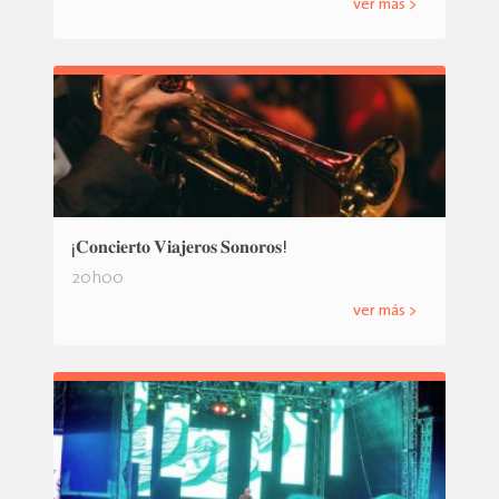
ver más >
¡𝐂𝐨𝐧𝐜𝐢𝐞𝐫𝐭𝐨 𝐕𝐢𝐚𝐣𝐞𝐫𝐨𝐬 𝐒𝐨𝐧𝐨𝐫𝐨𝐬!
20h00
ver más >