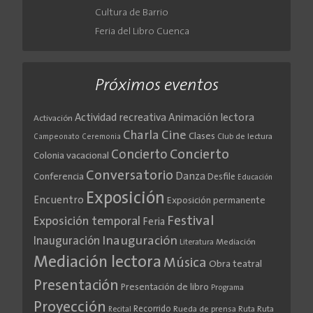
Cultura de Barrio
Feria del Libro Cuenca
Próximos eventos
Actividad recreativa
Animación lectora
Activación
Cine
Charla
Clases
Club de lectura
Campeonato
Ceremonia
Concierto
Concierto
Colonia vacacional
Conversatorio
Danza
Conferencia
Desfile
Educación
Exposición
Encuentro
Exposición permanente
Festival
Exposición temporal
Feria
Inauguración
Inauguración
Literatura
Mediación
Mediación lectora
Música
Obra teatral
Presentación
Presentación de libro
Programa
Proyección
Recorrido
Rueda de prensa
Ruta
Ruta
Recital