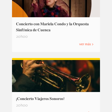
𝐂𝐨𝐧𝐜𝐢𝐞𝐫𝐭𝐨 𝐜𝐨𝐧 𝐌𝐚𝐫𝐢𝐞𝐥𝐚 𝐂𝐨𝐧𝐝𝐨 𝐲 𝐥𝐚 𝐎𝐫𝐪𝐮𝐞𝐬𝐭𝐚
𝐒𝐢𝐧𝐟ó𝐧𝐢𝐜𝐚 𝐝𝐞 𝐂𝐮𝐞𝐧𝐜𝐚
20h00
ver más >
¡𝐂𝐨𝐧𝐜𝐢𝐞𝐫𝐭𝐨 𝐕𝐢𝐚𝐣𝐞𝐫𝐨𝐬 𝐒𝐨𝐧𝐨𝐫𝐨𝐬!
20h00