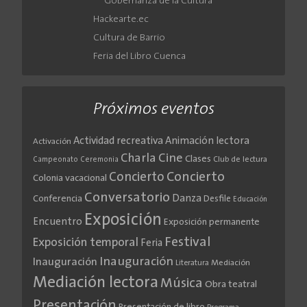
Gobernanza de la Cultura
Hackearte.ec
Cultura de Barrio
Feria del Libro Cuenca
Próximos eventos
Actividad recreativa
Animación lectora
Activación
Cine
Charla
Clases
Club de lectura
Campeonato
Ceremonia
Concierto
Concierto
Colonia vacacional
Conversatorio
Danza
Conferencia
Desfile
Educación
Exposición
Encuentro
Exposición permanente
Festival
Exposición temporal
Feria
Inauguración
Inauguración
Literatura
Mediación
Mediación lectora
Música
Obra teatral
Presentación