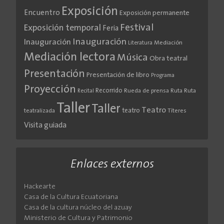
Exposición
Encuentro
Exposición permanente
Festival
Exposición temporal
Feria
Inauguración
Inauguración
Literatura
Mediación
Mediación lectora
Música
Obra teatral
Presentación
Presentación de libro
Programa
Proyección
Recorrido
Rueda de prensa
Ruta
Ruta
Recital
Taller
Taller
Teatro
teatro
teatralizada
Títeres
Visita guiada
Enlaces externos
Hackearte
Casa de la Cultura Ecuatoriana
Casa de la cultura núcleo del azuay
Ministerio de Cultura y Patrimonio