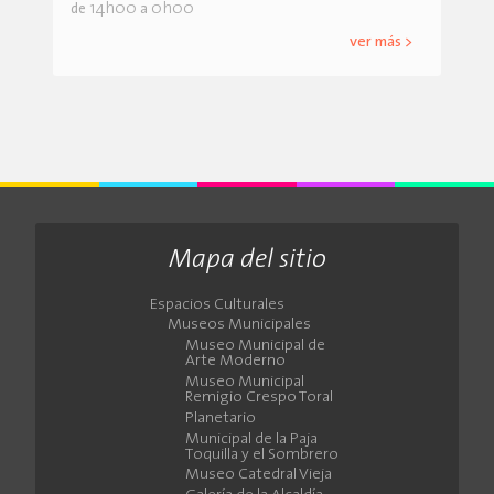
14h00
0h00
de
a
ver más >
Mapa del sitio
Espacios Culturales
Museos Municipales
Museo Municipal de
Arte Moderno
Museo Municipal
Remigio Crespo Toral
Planetario
Municipal de la Paja
Toquilla y el Sombrero
Museo Catedral Vieja