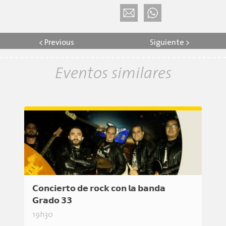
<
Previous
Siguiente
>
Eventos similares
𝗖𝗼𝗻𝗰𝗶𝗲𝗿𝘁𝗼 𝗱𝗲 𝗿𝗼𝗰𝗸 𝗰𝗼𝗻 𝗹𝗮 𝗯𝗮𝗻𝗱𝗮
𝗚𝗿𝗮𝗱𝗼 𝟯𝟯
19h30