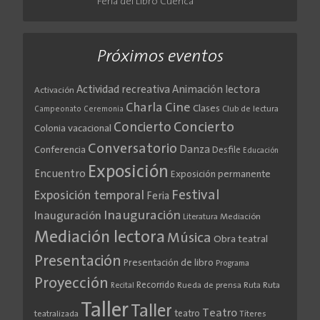
Feria del Libro Cuenca
Próximos eventos
Actividad recreativa
Animación lectora
Activación
Cine
Charla
Clases
Club de lectura
Campeonato
Ceremonia
Concierto
Concierto
Colonia vacacional
Conversatorio
Danza
Conferencia
Desfile
Educación
Exposición
Encuentro
Exposición permanente
Festival
Exposición temporal
Feria
Inauguración
Inauguración
Literatura
Mediación
Mediación lectora
Música
Obra teatral
Presentación
Presentación de libro
Programa
Proyección
Recorrido
Rueda de prensa
Ruta
Ruta
Recital
Taller
Taller
Teatro
teatro
teatralizada
Títeres