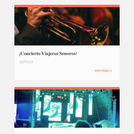
¡𝐂𝐨𝐧𝐜𝐢𝐞𝐫𝐭𝐨 𝐕𝐢𝐚𝐣𝐞𝐫𝐨𝐬 𝐒𝐨𝐧𝐨𝐫𝐨𝐬!
20h00
ver más >