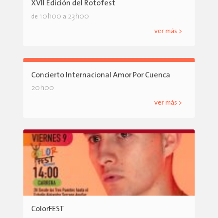
XVII Edición del Rotofest
10h00
23h00
de
a
ver más >
Concierto Internacional Amor Por Cuenca
20h00
ver más >
ColorFEST