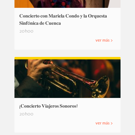
𝐂𝐨𝐧𝐜𝐢𝐞𝐫𝐭𝐨 𝐜𝐨𝐧 𝐌𝐚𝐫𝐢𝐞𝐥𝐚 𝐂𝐨𝐧𝐝𝐨 𝐲 𝐥𝐚 𝐎𝐫𝐪𝐮𝐞𝐬𝐭𝐚
𝐒𝐢𝐧𝐟ó𝐧𝐢𝐜𝐚 𝐝𝐞 𝐂𝐮𝐞𝐧𝐜𝐚
20h00
ver más >
¡𝐂𝐨𝐧𝐜𝐢𝐞𝐫𝐭𝐨 𝐕𝐢𝐚𝐣𝐞𝐫𝐨𝐬 𝐒𝐨𝐧𝐨𝐫𝐨𝐬!
20h00
ver más >